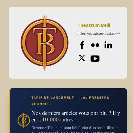
Theatrum Belli
https://theatrum-belli.com/
TARIF DE LANCEMENT — 300 PREMIERS
ABONNÉS
Nos derniers articles vous ont plu ? Il y
en a
10 000
autres.
Devenez "Pionnier" pour bénéficier d'un accès illimité
aux archives et à la bibliothèque de 900 documents.