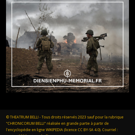
© THEATRUM BELLI - Tous droits réservés 2023 sauf pour la rubrique
"CHRONICORUM BELLI" réalisée en grande partie à partir de
l'encyclopédie en ligne WIKIPEDIA (licence CC BY-SA 4.0). Courriel :