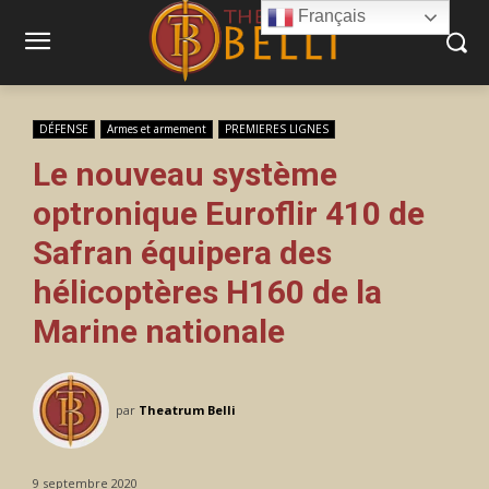
Français
DÉFENSE
Armes et armement
PREMIERES LIGNES
Le nouveau système
optronique Euroflir 410 de
Safran équipera des
hélicoptères H160 de la
Marine nationale
par
Theatrum Belli
9 septembre 2020