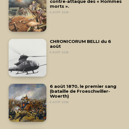
contre-attaque des « Hommes
morts ».
6 AOÛT 2026
CHRONICORUM BELLI du 6
août
6 AOÛT 2026
6 août 1870, le premier sang
(bataille de Froeschwiller-
Woerth)
6 AOÛT 2026