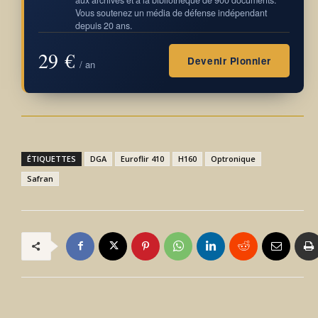
Vous soutenez un média de défense indépendant
depuis 20 ans.
29 €
Devenir Pionnier
/ an
ÉTIQUETTES
DGA
Euroflir 410
H160
Optronique
Safran