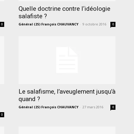
Quelle doctrine contre l‘idéologie
salafiste ?
Général (2S) François CHAUVANCY
-
9 octobre 2016
0
0
Le salafisme, l’aveuglement jusqu’à
quand ?
Général (2S) François CHAUVANCY
-
27 mars 2016
0
0