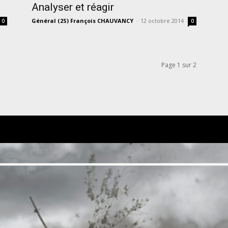
Analyser et réagir
Général (2S) François CHAUVANCY
-
12 octobre 2014
0
0
Page 1 sur 2