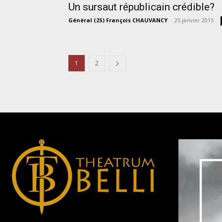
Un sursaut républicain crédible?
Général (2S) François CHAUVANCY
-
25 janvier 2015
1
2