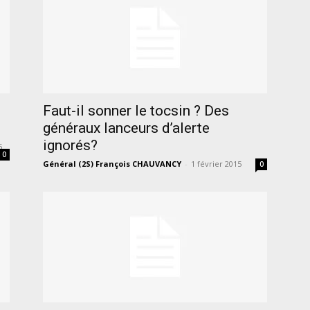
Faut-il sonner le tocsin ? Des
généraux lanceurs d’alerte
ignorés?
5
0
Général (2S) François CHAUVANCY
-
1 février 2015
0