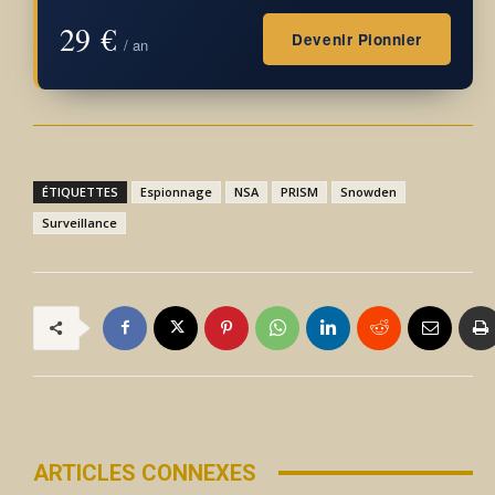
29 €
Devenir Pionnier
/ an
ÉTIQUETTES
Espionnage
NSA
PRISM
Snowden
Surveillance
ARTICLES CONNEXES