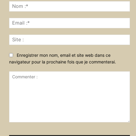
No
:*
Ema
:*
Sit
:
Enregistrer mon nom, email et site web dans ce
navigateur pour la prochaine fois que je commenterai.
Commenter
: