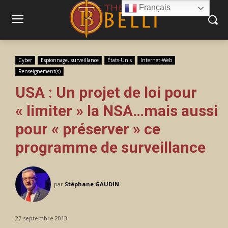
Français
Cyber
Espionnage, surveillance
États-Unis
Internet-Web
Renseignement(s)
USA : Un projet de loi pour
« limiter » la NSA…mais aussi
pour « préserver » ce
programme de surveillance
par
Stéphane GAUDIN
27 septembre 2013