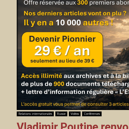
Relations internationales
Russie
Vidéos
Conférences
Vladimir Poutine renvoi