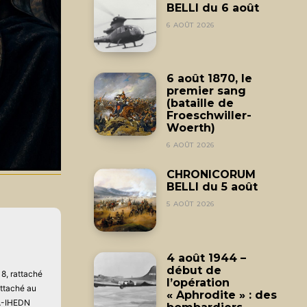
BELLI du 6 août
6 AOÛT 2026
6 août 1870, le
premier sang
(bataille de
Froeschwiller-
Woerth)
6 AOÛT 2026
CHRONICORUM
BELLI du 5 août
5 AOÛT 2026
4 août 1944 –
début de
8, rattaché
l’opération
attaché au
« Aphrodite » : des
AA-IHEDN