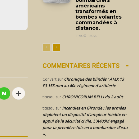
bombardiers
américains
transformés en
bombes volantes
commandées à
distance.
4 AOÛT 2026
COMMENTAIRES RÉCENTS
Chronique des blindés : AMX 13
Convert
sur
F3 155 mm au 40e régiment d’artillerie
CHRONICORUM BELLI du 2 août
titusou
sur
Incendies en Gironde : les armées
titusou
sur
déploient un dispositif d’ampleur inédite en
appui de la sécurité civile. L’A400M engagé
pour la première fois en « bombardier d’eau
».