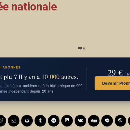
ée nationale
0
S ABONNÉS
29 €
/ a
t plu ? Il y en a
10 000
autres.
Devenir Pionn
 illimité aux archives et à la bibliothèque de 900
nse indépendant depuis 20 ans.