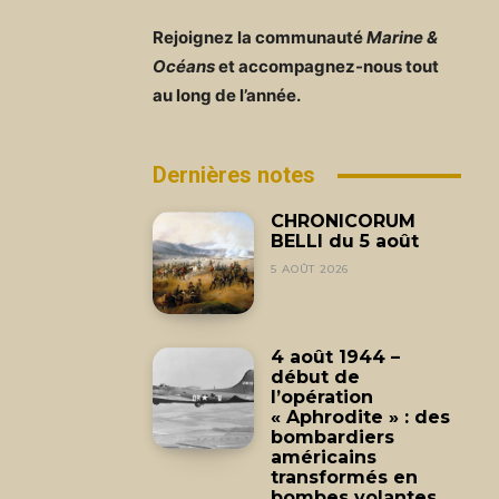
Rejoignez la communauté
Marine &
Océans
et accompagnez-nous tout
au long de l’année.
Dernières notes
CHRONICORUM
BELLI du 5 août
5 AOÛT 2026
4 août 1944 –
début de
l’opération
« Aphrodite » : des
bombardiers
américains
transformés en
bombes volantes