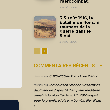
l’aérocombat.
3 AOÛT 2026
3-5 août 1916, la
bataille de Romani,
tournant de la
guerre dans le
Sinaï
3 AOÛT 2026
COMMENTAIRES RÉCENTS
CHRONICORUM BELLI du 2 août
titusou
sur
Incendies en Gironde : les armées
titusou
sur
déploient un dispositif d’ampleur inédite en
appui de la sécurité civile. L’A400M engagé
pour la première fois en « bombardier d’eau
».