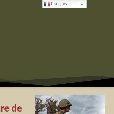
Français
tre de