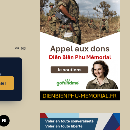
103
n
ier