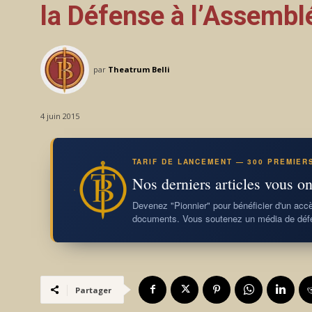
la Défense à l’Assembl
par
Theatrum Belli
4 juin 2015
TARIF DE LANCEMENT — 300 PREMIER
Nos derniers articles vous on
Devenez "Pionnier" pour bénéficier d'un accès
documents. Vous soutenez un média de défe
Partager