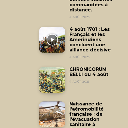
commandées à
distance.
4 AOÛT 2026
4 août 1701 : Les
Français et les
Amérindiens
concluent une
alliance décisive
4 AOÛT 2026
CHRONICORUM
BELLI du 4 août
4 AOÛT 2026
Naissance de
l’aéromobilité
française : de
l’évacuation
sanitaire à