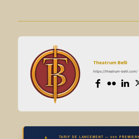
Theatrum Belli
https://theatrum-belli.com/
TARIF DE LANCEMENT — 300 PREMIER