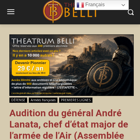
Français
DÉFENSE
Armées françaises
PREMIERES LIGNES
Audition du général André
Lanata, chef d’état major de
l’armée de l’Air (Assemblée