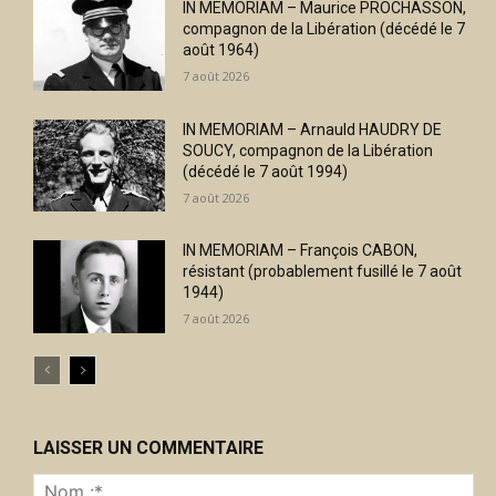
IN MEMORIAM – Maurice PROCHASSON,
compagnon de la Libération (décédé le 7
août 1964)
7 août 2026
IN MEMORIAM – Arnauld HAUDRY DE
SOUCY, compagnon de la Libération
(décédé le 7 août 1994)
7 août 2026
IN MEMORIAM – François CABON,
résistant (probablement fusillé le 7 août
1944)
7 août 2026
LAISSER UN COMMENTAIRE
No