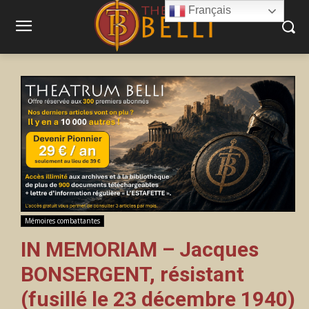
Français
Mémoires combattantes
IN MEMORIAM – Jacques
BONSERGENT, résistant
(fusillé le 23 décembre 1940)