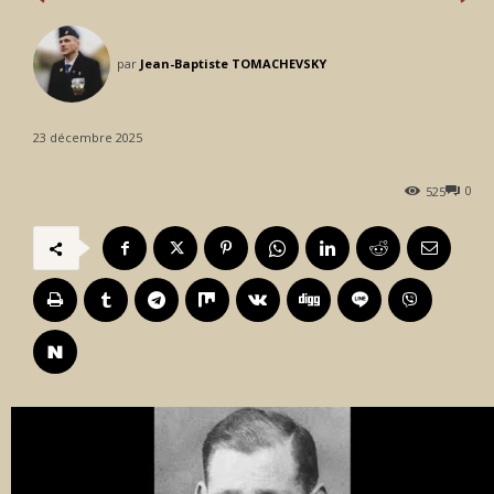
par
Jean-Baptiste TOMACHEVSKY
23 décembre 2025
0
525