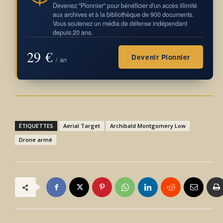
Devenez "Pionnier" pour bénéficier d'un accès illimité
aux archives et à la bibliothèque de 900 documents.
Vous soutenez un média de défense indépendant
depuis 20 ans.
29 €
Devenir Pionnier
/ an
ÉTIQUETTES
Aerial Target
Archibald Montgomery Low
Drone armé