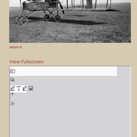
Voisin X.
View Fullscreen
A
l
l
e
r
a
u
c
o