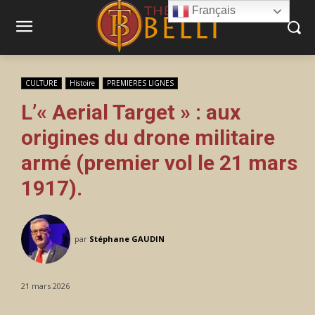
Français
CULTURE
Histoire
PREMIERES LIGNES
L’« Aerial Target » : aux
origines du drone militaire
armé (premier vol le 21 mars
1917).
par
Stéphane GAUDIN
21 mars 2026