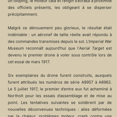
un looping, le moteur cala et l’engin s’écrasa à proximité
des officiels présents, les obligeant à se disperser
précipitamment.
Malgré ce dénouement peu glorieux, le résultat était
indéniable : un aéronef de taille réelle avait répondu à
des commandes transmises depuis le sol. L’
Imperial War
Museum
reconnaît aujourd’hui que l’
Aerial Target
est
devenu le premier drone à voler sous contrôle lors de
cet essai de mars 1917.
Six exemplaires du drone furent construits, auxquels
furent attribués les numéros de série A8957 à A8962.
Le 5 juillet 1917, le premier d’entre eux fut acheminé à
Northolt pour les essais d’assemblage et de mise au
point. Les tentatives suivantes se soldèrent par de
nouvelles déconvenues techniques : ailes déformées
par la chaleur, problèmes moteur, crash contre une