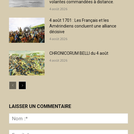
volantes commandées à distance.
4 août 2026
4 août 1701 : Les Français et les
Amérindiens concluent une alliance
décisive
4 août 2026
CHRONICORUM BELLI du 4 août
4 août 2026
LAISSER UN COMMENTAIRE
No
:*
Ema