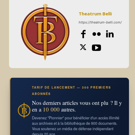
Theatrum Belli
https://theatrum-belli.com/
TARIF DE LANCEMENT — 300 PREMIERS
ABONNÉS
Nos derniers articles vous ont plu ? Il y
en a
10 000
autres.
Devenez "Pionnier" pour bénéficier d'un accès illimité
aux archives et à la bibliothèque de 900 documents.
Vous soutenez un média de défense indépendant
depuis 20 ans.