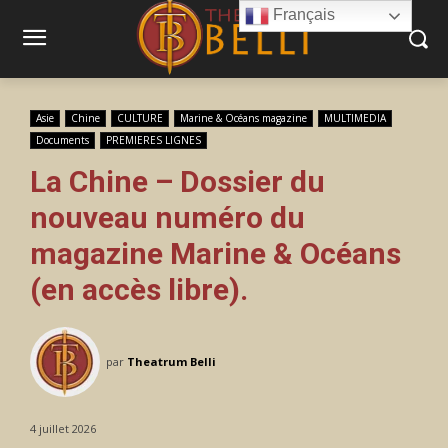
Français
Asie
Chine
CULTURE
Marine & Océans magazine
MULTIMEDIA
Documents
PREMIERES LIGNES
La Chine – Dossier du
nouveau numéro du
magazine Marine & Océans
(en accès libre).
par
Theatrum Belli
4 juillet 2026