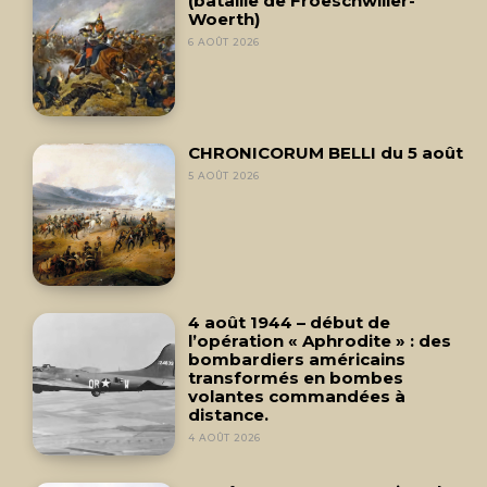
(bataille de Froeschwiller-
Woerth)
6 AOÛT 2026
CHRONICORUM BELLI du 5 août
5 AOÛT 2026
4 août 1944 – début de
l’opération « Aphrodite » : des
bombardiers américains
transformés en bombes
volantes commandées à
distance.
4 AOÛT 2026