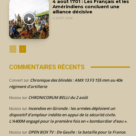
4 août 1701 : Les Français et les
Amérindiens concluent une
alliance décisive
4 AOÛT 2026
COMMENTAIRES RÉCENTS
Chronique des blindés : AMX 13 F3 155 mm au 40e
Convert
sur
régiment d’artillerie
CHRONICORUM BELLI du 2 août
titusou
sur
Incendies en Gironde : les armées déploient un
titusou
sur
dispositif d’ampleur inédite en appui de la sécurité civile.
L’A400M engagé pour la première fois en « bombardier d’eau ».
OPEN BOX TV : De Gaulle : la bataille pour la France.
titusou
sur