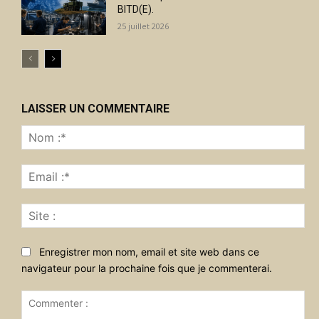
BITD(E).
25 juillet 2026
LAISSER UN COMMENTAIRE
No
:*
Ema
:*
Sit
:
Enregistrer mon nom, email et site web dans ce
navigateur pour la prochaine fois que je commenterai.