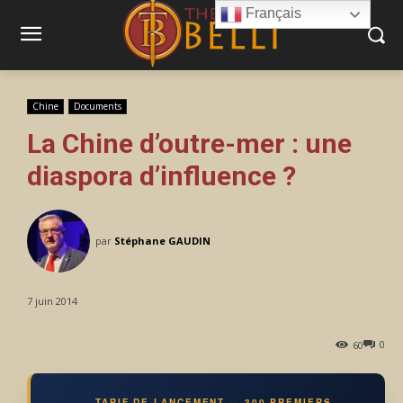
Français
Chine
Documents
La Chine d’outre-mer : une
diaspora d’influence ?
par
Stéphane GAUDIN
7 juin 2014
0
60
TARIF DE LANCEMENT — 300 PREMIERS