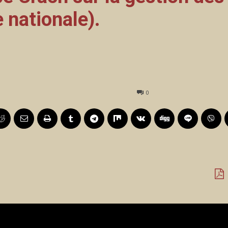
 nationale).
0