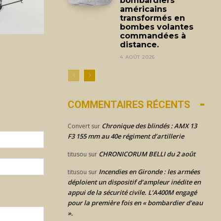
bombardiers
américains
transformés en
bombes volantes
commandées à
distance.
4 AOÛT 2026
COMMENTAIRES RÉCENTS
Chronique des blindés : AMX 13
Convert
sur
F3 155 mm au 40e régiment d’artillerie
Email
:*
CHRONICORUM BELLI du 2 août
titusou
sur
Site
Incendies en Gironde : les armées
titusou
sur
:
déploient un dispositif d’ampleur inédite en
appui de la sécurité civile. L’A400M engagé
pour la première fois en « bombardier d’eau
».