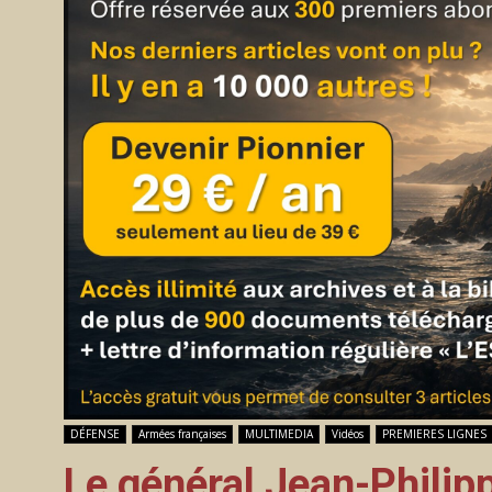
DÉFENSE
Armées françaises
MULTIMEDIA
Vidéos
PREMIERES LIGNES
Le général Jean-Philipp