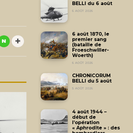
BELLI du 6 août
6 AOÛT 2026
6 août 1870, le
premier sang
(bataille de
Froeschwiller-
Woerth)
6 AOÛT 2026
CHRONICORUM
BELLI du 5 août
5 AOÛT 2026
4 août 1944 –
début de
l’opération
« Aphrodite » : des