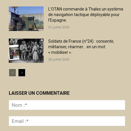
L’OTAN commande à Thales un système
de navigation tactique déployable pour
l’Espagne.
31 juillet 2026
Soldats de France (n°24) : consentir,
militariser, réarmer… en un mot
« mobiliser ».
28 juillet 2026
LAISSER UN COMMENTAIRE
No
:*
Ema
:*