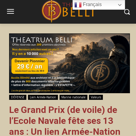
Français
DÉFENSE
Lien Armée-Nation
Marine nationale
Valeurs
Le Grand Prix (de voile) de
l’Ecole Navale fête ses 13
ans : Un lien Armée-Nation