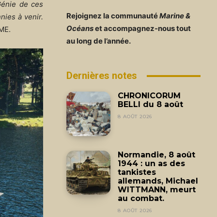
Génie de ces
Rejoignez la communauté
Marine &
nies à venir.
Océans
et accompagnez-nous tout
GME.
au long de l’année.
Dernières notes
CHRONICORUM
BELLI du 8 août
8 AOÛT 2026
Normandie, 8 août
1944 : un as des
tankistes
allemands, Michael
WITTMANN, meurt
au combat.
8 AOÛT 2026