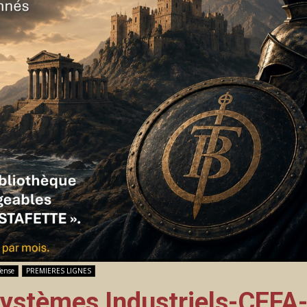
fense
PREMIERES LIGNES
ystèmes Industriels-CEFA