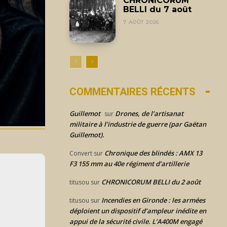
CHRONICORUM
BELLI du 7 août
7 AOÛT 2026
COMMENTAIRES RÉCENTS
Guillemot
Drones, de l’artisanat
sur
militaire à l’industrie de guerre (par Gaëtan
Guillemot).
Chronique des blindés : AMX 13
Convert
sur
F3 155 mm au 40e régiment d’artillerie
CHRONICORUM BELLI du 2 août
titusou
sur
Incendies en Gironde : les armées
titusou
sur
déploient un dispositif d’ampleur inédite en
appui de la sécurité civile. L’A400M engagé