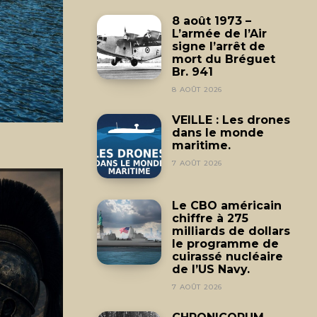
8 août 1973 –
L’armée de l’Air
signe l’arrêt de
mort du Bréguet
Br. 941
8 AOÛT 2026
VEILLE : Les drones
dans le monde
maritime.
7 AOÛT 2026
Le CBO américain
chiffre à 275
milliards de dollars
le programme de
cuirassé nucléaire
de l’US Navy.
7 AOÛT 2026