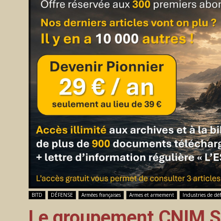
BITD
DÉFENSE
Armées françaises
Armes et armement
Industries de dé
Le groupement CNIM S