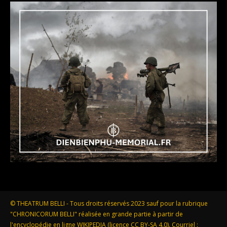
© THEATRUM BELLI - Tous droits réservés 2023 sauf pour la rubrique
"CHRONICORUM BELLI" réalisée en grande partie à partir de
l'encyclopédie en ligne WIKIPEDIA (licence CC BY-SA 4.0). Courriel :