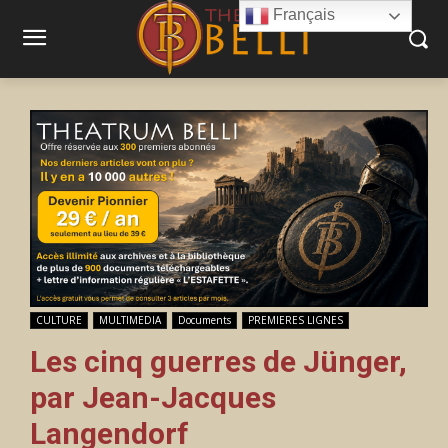
Français
CULTURE
MULTIMEDIA
Documents
PREMIERES LIGNES
Les cinq guerres de Jünger,
par Jean-Jacques
Langendorf