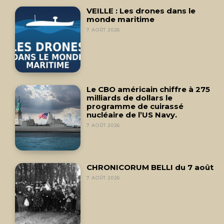
VEILLE : Les drones dans le
monde maritime
7 AOÛT 2026
Le CBO américain chiffre à 275
milliards de dollars le
programme de cuirassé
nucléaire de l’US Navy.
7 AOÛT 2026
CHRONICORUM BELLI du 7 août
7 AOÛT 2026