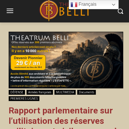
Français
DÉFENSE
Armées françaises
MULTIMEDIA
Documents
PREMIERES LIGNES
Rapport parlementaire sur
l’utilisation des réserves