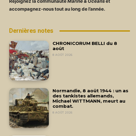
Rejoignez la communauté
Marine & Océans
et
accompagnez-nous tout au long de l’année.
Dernières notes
CHRONICORUM BELLI du 8
août
8 AOÛT 2026
Normandie, 8 août 1944 : un as
des tankistes allemands,
Michael WITTMANN, meurt au
combat.
8 AOÛT 2026