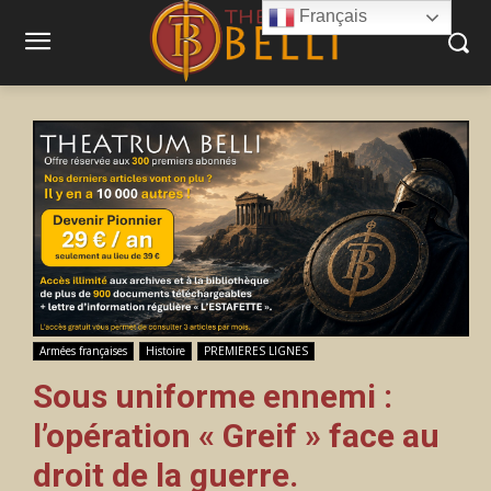
Français
Armées françaises
Histoire
PREMIERES LIGNES
Sous uniforme ennemi :
l’opération « Greif » face au
droit de la guerre.