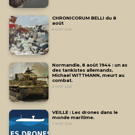
CHRONICORUM BELLI du 8
août
8 AOÛT 2026
Normandie, 8 août 1944 : un as
des tankistes allemands,
Michael WITTMANN, meurt au
combat.
8 AOÛT 2026
VEILLE : Les drones dans le
monde maritime.
7 AOÛT 2026