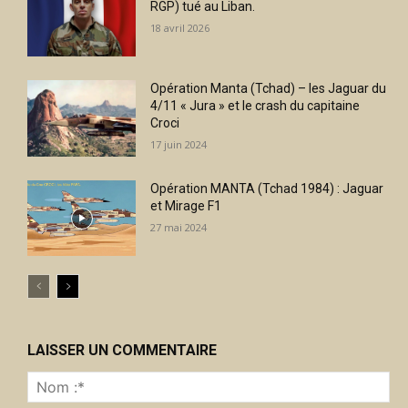
RGP) tué au Liban.
18 avril 2026
Opération Manta (Tchad) – les Jaguar du
4/11 « Jura » et le crash du capitaine
Croci
17 juin 2024
Opération MANTA (Tchad 1984) : Jaguar
et Mirage F1
27 mai 2024
LAISSER UN COMMENTAIRE
No
:*