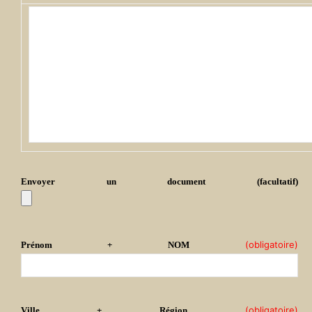
Envoyer un document (facultatif)
(obligatoire)
Prénom + NOM
(obligatoire)
Ville + Région