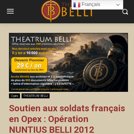
Français
Opex
THEATRUM BELLI
Soutien aux soldats français
en Opex : Opération
NUNTIUS BELLI 2012