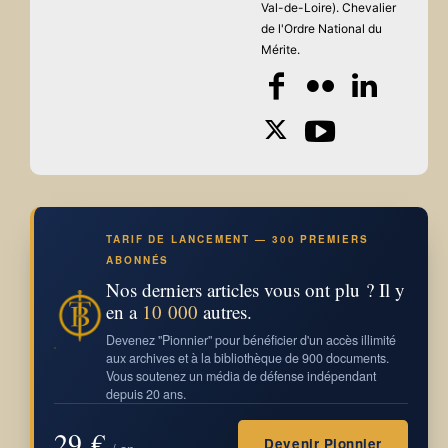
Val-de-Loire). Chevalier
de l'Ordre National du
Mérite.
TARIF DE LANCEMENT — 300 PREMIERS
ABONNÉS
Nos derniers articles vous ont plu ? Il y
en a
10 000
autres.
Devenez "Pionnier" pour bénéficier d'un accès illimité
aux archives et à la bibliothèque de 900 documents.
Vous soutenez un média de défense indépendant
depuis 20 ans.
29 €
Devenir Pionnier