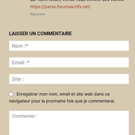
https://paras.forumsactifs.net/
Répondre
LAISSER UN COMMENTAIRE
No
:*
Ema
:*
Sit
:
Enregistrer mon nom, email et site web dans ce
navigateur pour la prochaine fois que je commenterai.