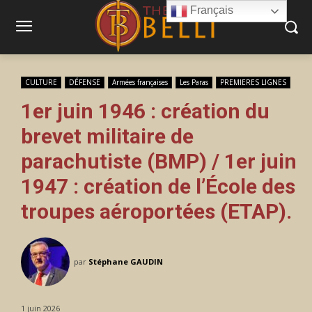
Français
CULTURE
DÉFENSE
Armées françaises
Les Paras
PREMIERES LIGNES
1er juin 1946 : création du
brevet militaire de
parachutiste (BMP) / 1er juin
1947 : création de l’École des
troupes aéroportées (ETAP).
par
Stéphane GAUDIN
1 juin 2026