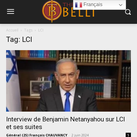
Français
Accueil
Tags
LCI
Tag: LCI
Interview de Benjamin Netanyahou sur LCI
et ses suites
Général (2S) François CHAUVANCY
-
2 juin 2024
5