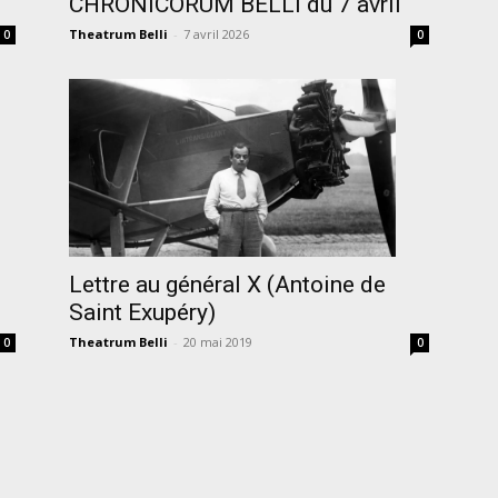
CHRONICORUM BELLI du 7 avril
Theatrum Belli
-
7 avril 2026
0
0
Lettre au général X (Antoine de
Saint Exupéry)
Theatrum Belli
-
20 mai 2019
0
0