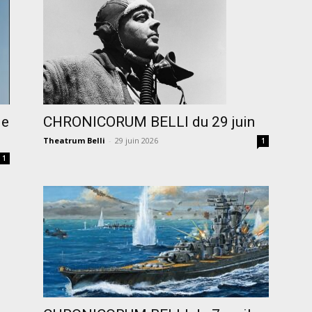
CHRONICORUM BELLI du 29 juin
de
Theatrum Belli
-
29 juin 2026
1
1