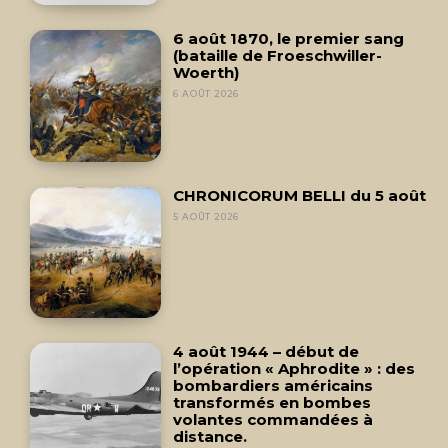
6 août 1870, le premier sang
(bataille de Froeschwiller-
Woerth)
6 AOÛT 2026
CHRONICORUM BELLI du 5 août
5 AOÛT 2026
4 août 1944 – début de
l’opération « Aphrodite » : des
bombardiers américains
transformés en bombes
volantes commandées à
distance.