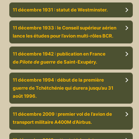
11 décembre 1931 : statut de Westminster.
11 décembre 1933 : le Conseil supérieur aérien
lance les études pour l’avion multi-rôles BCR.
11 décembre 1942 : publication en France
de
Pilote de guerre
de Saint-Exupéry.
11 décembre 1994 : début de la première
guerre de Tchétchénie qui durera jusqu’au 31
août 1996.
11 décembre 2009 : premier vol de l’avion de
transport militaire A400M d’Airbus.