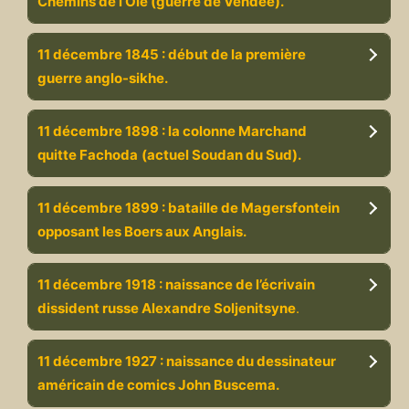
Chemins de l’Oie (guerre de Vendée).
11 décembre 1845 : début de la première
guerre anglo-sikhe.
11 décembre 1898 : la colonne Marchand
quitte Fachoda
(actuel Soudan du Sud).
11 décembre 1899 : bataille de Magersfontein
opposant les Boers aux Anglais.
11 décembre 1918 : naissance de l’écrivain
dissident russe Alexandre Soljenitsyne
.
11 décembre 1927 : naissance du dessinateur
américain de comics John Buscema.