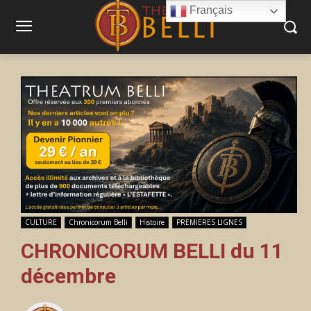
Français
CULTURE
Chronicorum Belli
Histoire
PREMIERES LIGNES
CHRONICORUM BELLI du 11
décembre