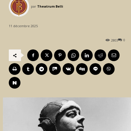
par
Theatrum Belli
11 décembre 2025
0
2803