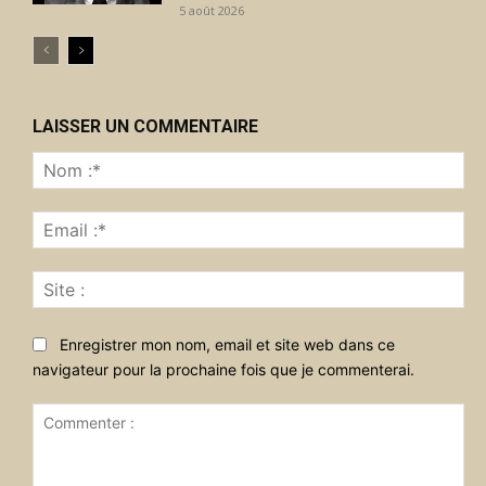
5 août 2026
LAISSER UN COMMENTAIRE
No
:*
Ema
:*
Sit
:
Enregistrer mon nom, email et site web dans ce
navigateur pour la prochaine fois que je commenterai.