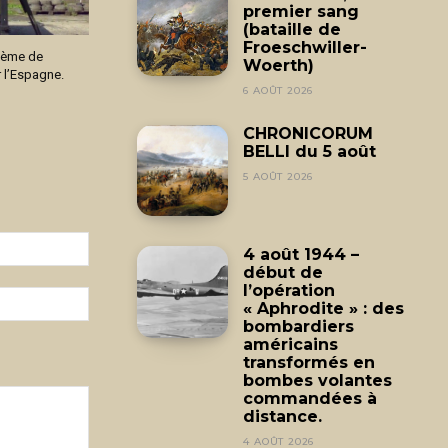
premier sang
(bataille de
Froeschwiller-
tème de
Woerth)
 l’Espagne.
6 AOÛT 2026
CHRONICORUM
BELLI du 5 août
5 AOÛT 2026
Email
4 août 1944 –
:*
début de
l’opération
Site
« Aphrodite » : des
:
bombardiers
américains
transformés en
bombes volantes
commandées à
distance.
4 AOÛT 2026