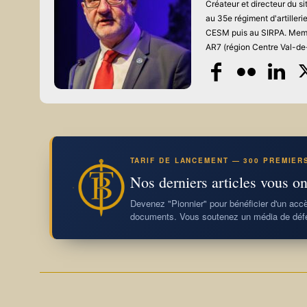
Créateur et directeur du 
au 35e régiment d'artiller
CESM puis au SIRPA. Memb
AR7 (région Centre Val-de-
TARIF DE LANCEMENT — 300 PREMIER
Nos derniers articles vous on
Devenez "Pionnier" pour bénéficier d'un accès
documents. Vous soutenez un média de défe