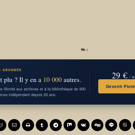
0
S ABONNÉS
29 €
/ a
t plu ? Il y en a
10 000
autres.
Devenir Pionn
 illimité aux archives et à la bibliothèque de 900
nse indépendant depuis 20 ans.