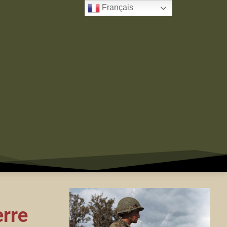
Français
erre