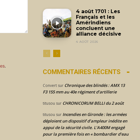
4 août 1701 : Les
Français et les
Amérindiens
concluent une
alliance décisive
4 AOÛT 2026
ées
.
COMMENTAIRES RÉCENTS
Chronique des blindés : AMX 13
Convert
sur
F3 155 mm au 40e régiment d’artillerie
CHRONICORUM BELLI du 2 août
titusou
sur
Incendies en Gironde : les armées
titusou
sur
déploient un dispositif d’ampleur inédite en
appui de la sécurité civile. L’A400M engagé
pour la première fois en « bombardier d’eau