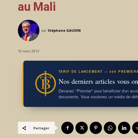
au Mali
par
Stéphane GAUDIN
19 mars 2013
TARIF DE LANCEMENT — 300 PREMIER
Nos derniers articles vous on
Devenez "Pionnier" pour bénéficier d'un accès
documents. Vous soutenez un média de défe
Partager