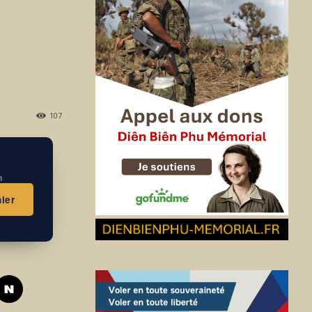
107
n
ier