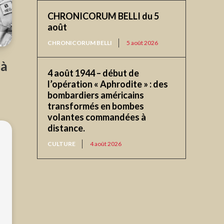
CHRONICORUM BELLI du 5
août
CHRONICORUM BELLI
5 août 2026
 à
4 août 1944 – début de
l’opération « Aphrodite » : des
bombardiers américains
transformés en bombes
volantes commandées à
distance.
CULTURE
4 août 2026