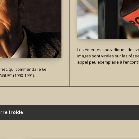
Les émeutes sporadiques des voy
images sont virales sur les résea
appel peu exemplaire à l’encontr
Manet, qui commanda le 6e
DAGUET (1990-1991).
e froide
on peut encore s’améliorer…