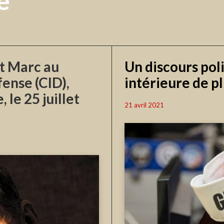
e
t Marc au
Un discours poli
ense (CID),
intérieure de p
 le 25 juillet
21 avril 2021