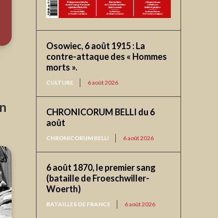
Osowiec, 6 août 1915 : La
contre-attaque des « Hommes
morts ».
CULTURE
6 août 2026
on
CHRONICORUM BELLI du 6
août
CHRONICORUM BELLI
6 août 2026
6 août 1870, le premier sang
(bataille de Froeschwiller-
Woerth)
BATAILLES DE FRANCE
6 août 2026