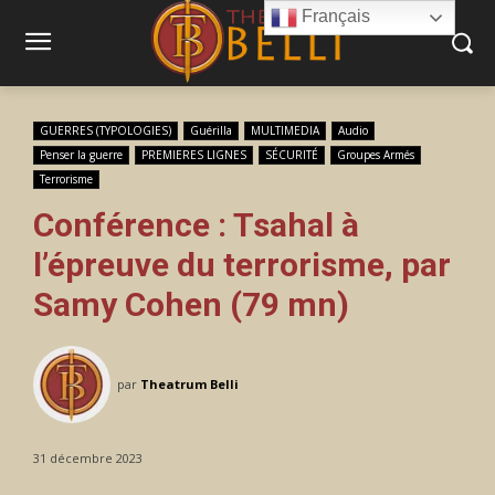
Français
GUERRES (TYPOLOGIES)
Guérilla
MULTIMEDIA
Audio
Penser la guerre
PREMIERES LIGNES
SÉCURITÉ
Groupes Armés
Terrorisme
Conférence : Tsahal à
l’épreuve du terrorisme, par
Samy Cohen (79 mn)
par
Theatrum Belli
31 décembre 2023