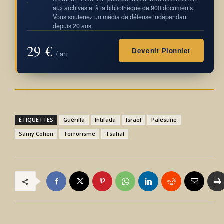
aux archives et à la bibliothèque de 900 documents.
Vous soutenez un média de défense indépendant
depuis 20 ans.
29 €
Devenir Pionnier
/ an
ÉTIQUETTES
Guérilla
Intifada
Israël
Palestine
Samy Cohen
Terrorisme
Tsahal