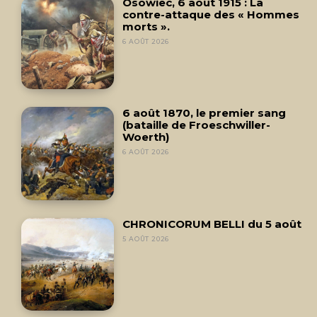
Osowiec, 6 août 1915 : La
contre-attaque des « Hommes
morts ».
6 AOÛT 2026
6 août 1870, le premier sang
(bataille de Froeschwiller-
Woerth)
6 AOÛT 2026
CHRONICORUM BELLI du 5 août
5 AOÛT 2026