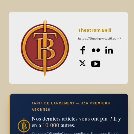
Theatrum Belli
https://theatrum-belli.com/
TARIF DE LANCEMENT — 300 PREMIERS
ABONNÉS
Nos derniers articles vous ont plu ? Il y
en a
10 000
autres.
Devenez "Pionnier" pour bénéficier d'un accès illimité