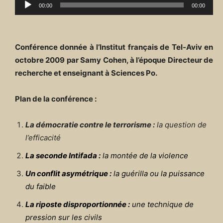
L
00:00
00:00
e
c
t
Conférence donnée à l’Institut français de Tel-Aviv en
e
octobre 2009
par Samy Cohen, à l’époque Directeur de
u
recherche et enseignant à Sciences Po.
r
a
Plan de la conférence :
u
d
La démocratie contre le terrorisme :
la question de
i
l’efficacité
o
La seconde Intifada :
la montée de la violence
Un conflit asymétrique :
la guérilla ou la puissance
du faible
La riposte disproportionnée :
une technique de
pression sur les civils