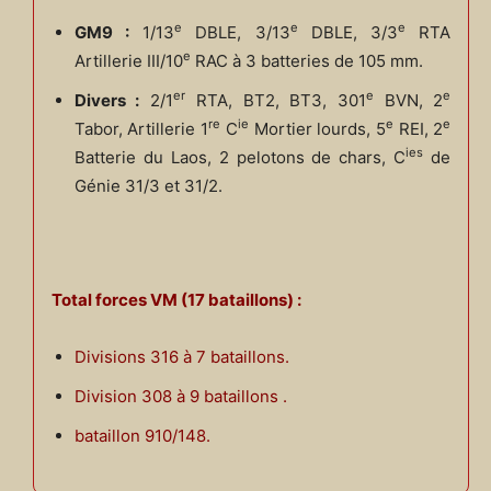
e
e
e
GM9 :
1/13
DBLE, 3/13
DBLE, 3/3
RTA
e
Artillerie III/10
RAC à 3 batteries de 105 mm.
er
e
e
Divers :
2/1
RTA, BT2, BT3, 301
BVN, 2
re
ie
e
e
Tabor, Artillerie 1
C
Mortier lourds, 5
REI, 2
ies
Batterie du Laos, 2 pelotons de chars, C
de
Génie 31/3 et 31/2.
Total forces VM (17 bataillons) :
Divisions 316 à 7 bataillons.
Division 308 à 9 bataillons .
bataillon 910/148.