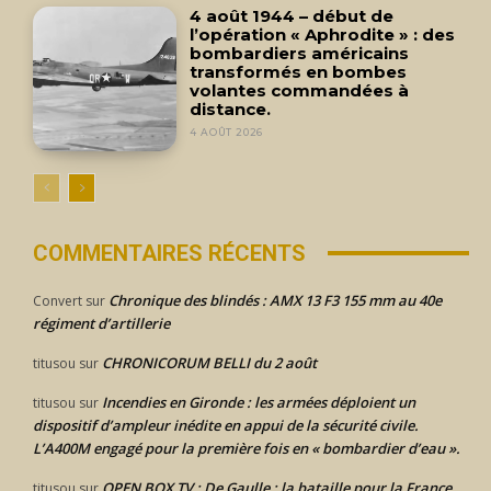
4 août 1944 – début de
l’opération « Aphrodite » : des
bombardiers américains
transformés en bombes
volantes commandées à
distance.
4 AOÛT 2026
COMMENTAIRES RÉCENTS
Chronique des blindés : AMX 13 F3 155 mm au 40e
Convert
sur
régiment d’artillerie
CHRONICORUM BELLI du 2 août
titusou
sur
Incendies en Gironde : les armées déploient un
titusou
sur
dispositif d’ampleur inédite en appui de la sécurité civile.
L’A400M engagé pour la première fois en « bombardier d’eau ».
OPEN BOX TV : De Gaulle : la bataille pour la France.
titusou
sur