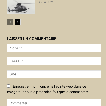
6 août 2026
LAISSER UN COMMENTAIRE
No
:*
Ema
:*
Sit
:
Enregistrer mon nom, email et site web dans ce
navigateur pour la prochaine fois que je commenterai.