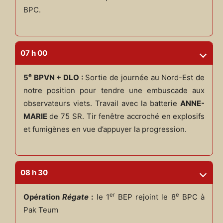
BPC.
07 h 00
e
5
BPVN + DLO :
Sortie de journée au Nord-Est de
notre position pour tendre une embuscade aux
observateurs viets. Travail avec la batterie
ANNE-
MARIE
de 75 SR. Tir fenêtre accroché en explosifs
et fumigènes en vue d’appuyer la progression.
08 h 30
er
e
Opération
Régate
:
le 1
BEP rejoint le 8
BPC à
Pak Teum