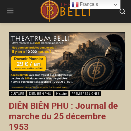
Français
CULTURE
DIÊN BIÊN PHU
Histoire
PREMIERES LIGNES
DIÊN BIÊN PHU : Journal de
marche du 25 décembre
1953