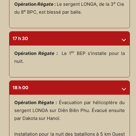
e
Opération
Régate
:
Le sergent LONGA, de la 3
Cie
e
du 8
BPC, est blessé par balle.
17 h 30
er
Opération
Régate
:
Le 1
BEP s’installe pour la
nuit.
18 h 00
Opération
Régate
:
Évacuation par hélicoptère du
sergent LONGA sur Diên Biên Phu. Évacué ensuite
par Dakota sur Hanoï.
Installation pour la nuit des bataillons à 5 km Ouest