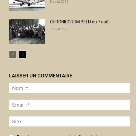
8 août 2026
CHRONICORUM BELLI du 7 août
7 août 2026
LAISSER UN COMMENTAIRE
No
:*
Ema
:*
Sit
: