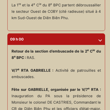
re
e
ie
e
La 1
et la 4
C
du 8
BPC partent débroussailler
le secteur Ouest de COBY (cité radieuse) situé à 4
km Sud-Ouest de Diên Biên Phu.
09 h 00
e
ie
Retour de la section d’embuscade de la 2
C
du
e
8
BPC :
RAS.
e
V/7
RTA GABRIELLE :
Activité de patrouilles et
embuscades.
e
Fête sur GABRIELLE, organisée par le V/7
RTA :
Inauguration du PA sous la présidence de
Monsieur le colonel DE CASTRIES, Commandant le
CR de Diên Biên Phu et les officiers d’état-major.