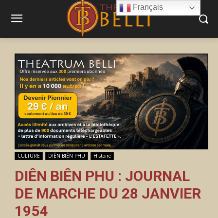
Français
CULTURE
DIÊN BIÊN PHU
Histoire
DIÊN BIÊN PHU : JOURNAL
DE MARCHE DU 28 JANVIER
1954