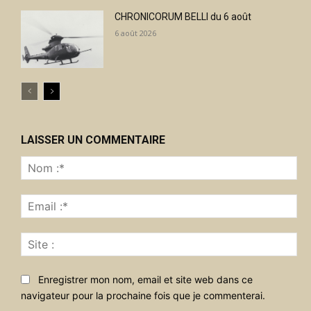
CHRONICORUM BELLI du 6 août
6 août 2026
LAISSER UN COMMENTAIRE
No
:*
Ema
:*
Sit
:
Enregistrer mon nom, email et site web dans ce
navigateur pour la prochaine fois que je commenterai.