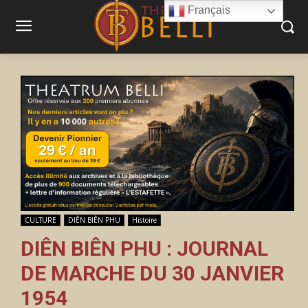
Français
CULTURE
DIÊN BIÊN PHU
Histoire
DIÊN BIÊN PHU : JOURNAL
DE MARCHE DU 30 JANVIER
1954