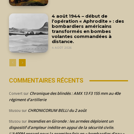
4 août 1944 – début de
l’opération « Aphrodite » : des
bombardiers américains
transformés en bombes
volantes commandées à
distance.
4 AOÛT 2026
COMMENTAIRES RÉCENTS
Chronique des blindés : AMX 13 F3 155 mm au 40e
Convert
sur
régiment d’artillerie
CHRONICORUM BELLI du 2 août
titusou
sur
Incendies en Gironde : les armées déploient un
titusou
sur
dispositif d’ampleur inédite en appui de la sécurité civile.
L’A400M engagé pour la première fois en « bombardier d’eau ».