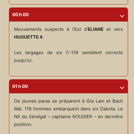
00 h 00
Mouvements suspects à l’Est d’
ELIANE
et vers
HUGUETTE 4
.
Les largages de six C-119 semblent corrects
jusqu’ici.
01 h 00
De jeunes paras se préparent à Gia Lam et Bach
Maï. 118 hommes embarquent dans six Dakota. Le
NX du
Sénégal – c
apitaine ROUGIER – en dernière
position.