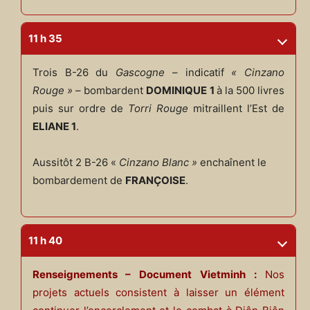
11 h 35
Trois B-26 du
Gascogne
– indicatif
« Cinzano
Rouge »
– bombardent
DOMINIQUE 1
à la 500 livres
puis sur ordre de
Torri Rouge
mitraillent l’Est de
ELIANE 1
.
Aussitôt 2 B-26 «
Cinzano Blanc »
enchaînent le
bombardement de
FRANÇOISE
.
11 h 40
Renseignements – Document Vietminh :
Nos
projets actuels consistent à laisser un élément