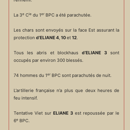
e
ie
er
La 3
C
du 1
BPC a été parachutée.
Les chars sont envoyés sur la face Est assurant la
protection
d’ELIANE 4
,
10
et
12
.
Tous les abris et blockhaus
d’ELIANE 3
sont
occupés par environ 300 blessés.
er
74 hommes du 1
BPC sont parachutés de nuit.
L’artillerie française n’a plus que deux heures de
feu intensif.
Tentative Viet sur
ELIANE 3
est repoussée par le
e
6
BPC.