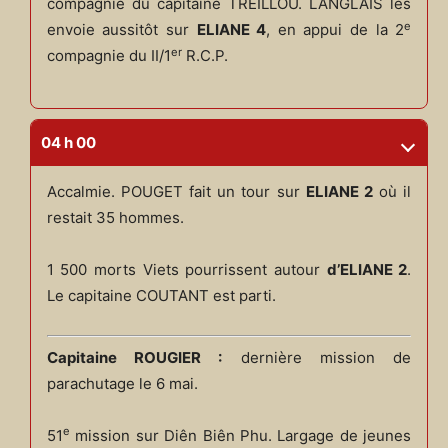
compagnie du capitaine TREILLOU. LANGLAIS les
e
envoie aussitôt sur
ELIANE 4
, en appui de la 2
er
compagnie du II/1
R.C.P.
04 h 00
Accalmie. POUGET fait un tour sur
ELIANE 2
où il
restait 35 hommes.
1 500 morts Viets pourrissent autour
d’ELIANE 2
.
Le capitaine COUTANT est parti.
Capitaine ROUGIER :
dernière mission de
parachutage le 6 mai.
e
51
mission sur Diên Biên Phu. Largage de jeunes