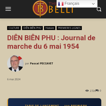
Français
CULTURE
DIÊN BIÊN PHU
Histoire
PREMIERES LIGNES
DIÊN BIÊN PHU : Journal de
marche du 6 mai 1954
par
Pascal PECCAVET
6 mai 2024
0
2726
TARIF DE LANCEMENT — 300 PREMIERS