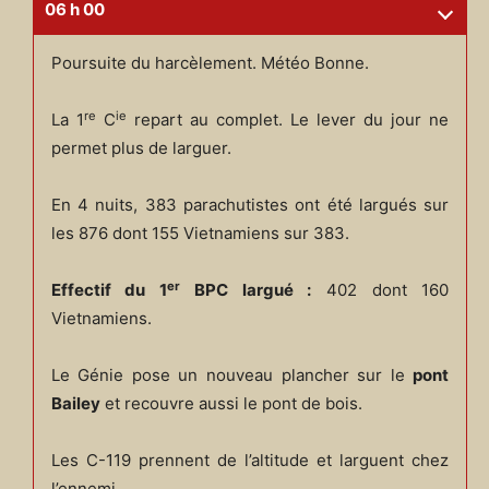
06 h 00
Poursuite du harcèlement. Météo Bonne.
re
ie
La 1
C
repart au complet. Le lever du jour ne
permet plus de larguer.
En 4 nuits, 383 parachutistes ont été largués sur
les 876 dont 155 Vietnamiens sur 383.
er
Effectif du 1
BPC largué :
402 dont 160
Vietnamiens.
Le Génie pose un nouveau plancher sur le
pont
Bailey
et recouvre aussi le pont de bois.
Les C-119 prennent de l’altitude et larguent chez
l’ennemi.