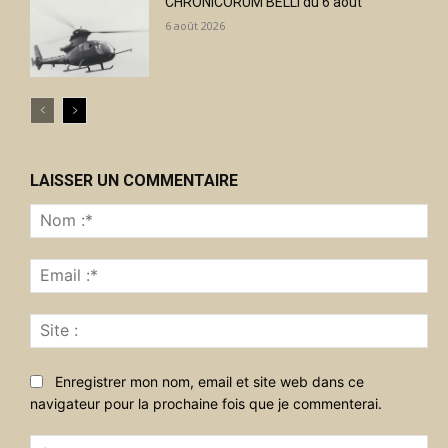
CHRONICORUM BELLI du 6 août
6 août 2026
LAISSER UN COMMENTAIRE
No
:*
Ema
:*
Sit
:
Enregistrer mon nom, email et site web dans ce
navigateur pour la prochaine fois que je commenterai.