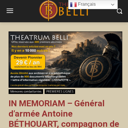
Français
Mémoires combattantes
PREMIERES LIGNES
IN MEMORIAM – Général
d’armée Antoine
BÉTHOUART, compagnon de