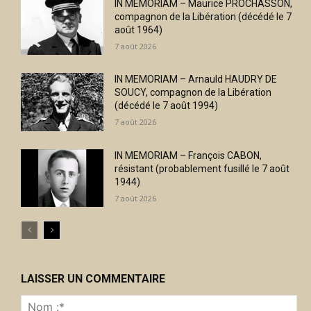
IN MEMORIAM – Maurice PROCHASSON,
compagnon de la Libération (décédé le 7
août 1964)
7 août 2026
IN MEMORIAM – Arnauld HAUDRY DE
SOUCY, compagnon de la Libération
(décédé le 7 août 1994)
7 août 2026
IN MEMORIAM – François CABON,
résistant (probablement fusillé le 7 août
1944)
7 août 2026
LAISSER UN COMMENTAIRE
No