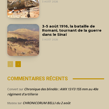
3 AOÛT 2026
3-5 août 1916, la bataille de
Romani, tournant de la guerre
dans le Sinaï
3 AOÛT 2026
COMMENTAIRES RÉCENTS
Chronique des blindés : AMX 13 F3 155 mm au 40e
Convert
sur
régiment d’artillerie
CHRONICORUM BELLI du 2 août
titusou
sur