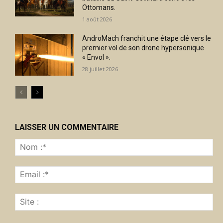
Ottomans.
1 août 2026
AndroMach franchit une étape clé vers le
premier vol de son drone hypersonique
« Envol ».
28 juillet 2026
LAISSER UN COMMENTAIRE
No
:*
Ema
:*
Sit
: