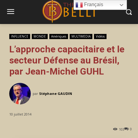
Français
INFLUENCE
MONDE
Amériques
MULTIMEDIA
Vidéos
L’approche capacitaire et le
secteur Défense au Brésil,
par Jean-Michel GUHL
par
Stéphane GAUDIN
10 juillet 2014
0
103