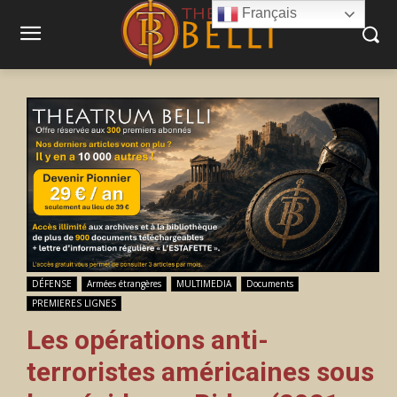
Français
DÉFENSE
Armées étrangères
MULTIMEDIA
Documents
PREMIERES LIGNES
Les opérations anti-
terroristes américaines sous