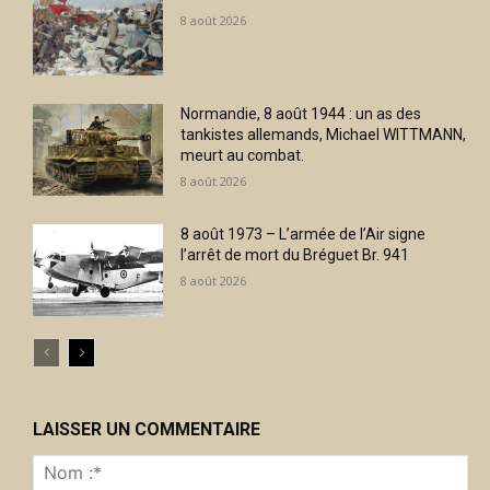
8 août 2026
Normandie, 8 août 1944 : un as des
tankistes allemands, Michael WITTMANN,
meurt au combat.
8 août 2026
8 août 1973 – L’armée de l’Air signe
l’arrêt de mort du Bréguet Br. 941
8 août 2026
LAISSER UN COMMENTAIRE
No
:*