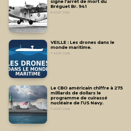
signe l’arrêt de mort du
Bréguet Br. 941
8 AOÛT 2026
VEILLE : Les drones dans le
monde maritime.
7 AOÛT 2026
Le CBO américain chiffre à 275
milliards de dollars le
programme de cuirassé
nucléaire de l’US Navy.
7 AOÛT 2026