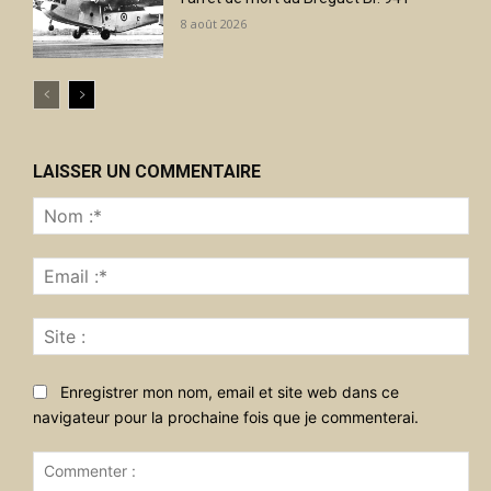
8 août 2026
LAISSER UN COMMENTAIRE
No
:*
Ema
:*
Sit
:
Enregistrer mon nom, email et site web dans ce
navigateur pour la prochaine fois que je commenterai.