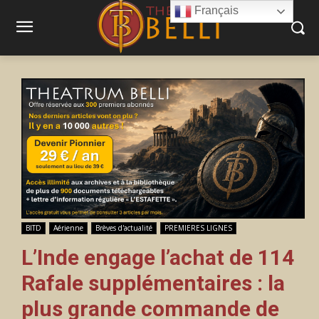
Français
BITD
Aérienne
Brèves d'actualité
PREMIERES LIGNES
L’Inde engage l’achat de 114
Rafale supplémentaires : la
plus grande commande de