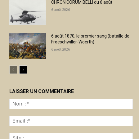
CHRONICORUM BELLI du 6 août
6 août 2026
6 août 1870, le premier sang (bataille de
Froeschwiller-Woerth)
6 août 2026
LAISSER UN COMMENTAIRE
No
:*
Ema
:*
Sit