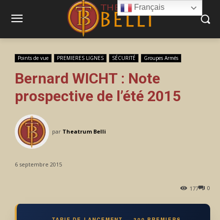
Français
Points de vue
PREMIERES LIGNES
SÉCURITÉ
Groupes Armés
Bernard WICHT : Note
prospective de l’été 2015
par
Theatrum Belli
6 septembre 2015
0
177
TARIF DE LANCEMENT — 300 PREMIERS