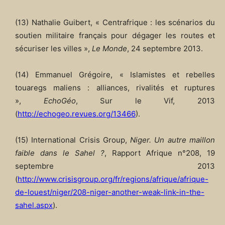
(13) Nathalie Guibert, « Centrafrique : les scénarios du
soutien militaire français pour dégager les routes et
sécuriser les villes »,
Le Monde
, 24 septembre 2013.
(14) Emmanuel Grégoire, « Islamistes et rebelles
touaregs maliens : alliances, rivalités et ruptures
»,
EchoGéo
, Sur le Vif, 2013
(
http://echogeo.revues.org/13466
).
(15) International Crisis Group,
Niger. Un autre maillon
faible dans le Sahel ?
, Rapport Afrique n°208, 19
septembre 2013
(
http://www.crisisgroup.org/fr/regions/afrique/afrique-
de-louest/niger/208-niger-another-weak-link-in-the-
sahel.aspx
).