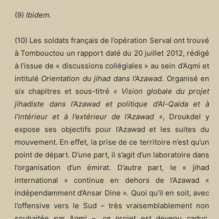
(9)
Ibidem
.
(10) Les soldats français de l’opération Serval ont trouvé
à Tombouctou un rapport daté du 20 juillet 2012, rédigé
à l’issue de « discussions collégiales » au sein d’Aqmi et
intitulé
Orientation du jihad dans l’Azawad
. Organisé en
six chapitres et sous-titré
« Vision globale du projet
jihadiste dans l’Azawad et politique d’Al-Qaida et à
l’intérieur et à l’extérieur de l’Azawad »
, Droukdel y
expose ses objectifs pour l’Azawad et les suites du
mouvement. En effet, la prise de ce territoire n’est qu’un
point de départ. D’une part, il s’agit d’un laboratoire dans
l’organisation d’un émirat. D’autre part, le « jihad
international » continue en dehors de l’Azawad «
indépendamment d’Ansar Dine ». Quoi qu’il en soit, avec
l’offensive vers le Sud – très vraisemblablement non
souhaitée par Aqmi –, ce projet est devenu caduc,