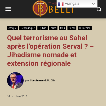
Français
Afrique
Géopolitique
Djihad
Islam
Mali
Sahel
Terrorisme
Quel terrorisme au Sahel
après l’opération Serval ? –
Jihadisme nomade et
extension régionale
par
Stéphane GAUDIN
14 octobre 2013