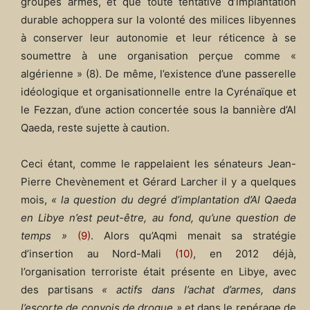
groupes armés, et que toute tentative d’implantation
durable achoppera sur la volonté des milices libyennes
à conserver leur autonomie et leur réticence à se
soumettre à une organisation perçue comme «
algérienne » (8). De même, l’existence d’une passerelle
idéologique et organisationnelle entre la Cyrénaïque et
le Fezzan, d’une action concertée sous la bannière d’Al
Qaeda, reste sujette à caution.
Ceci étant, comme le rappelaient les sénateurs Jean-
Pierre Chevènement et Gérard Larcher il y a quelques
mois,
« la question du degré d’implantation d’Al Qaeda
en Libye n’est peut-être, au fond, qu’une question de
temps »
(9)
. Alors qu’Aqmi menait sa stratégie
d’insertion au Nord-Mali
(10)
, en 2012 déjà,
l’organisation terroriste était présente en Libye, avec
des partisans
« actifs dans l’achat d’armes, dans
l’escorte de convois de drogue »
et dans le repérage de