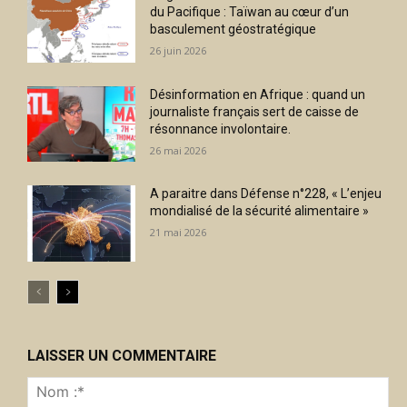
du Pacifique : Taïwan au cœur d’un
basculement géostratégique
26 juin 2026
Désinformation en Afrique : quand un
journaliste français sert de caisse de
résonnance involontaire.
26 mai 2026
A paraitre dans Défense n°228, « L’enjeu
mondialisé de la sécurité alimentaire »
21 mai 2026
LAISSER UN COMMENTAIRE
No
:*