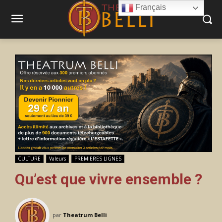
Français
CULTURE
Valeurs
PREMIERES LIGNES
Qu’est que vivre ensemble ?
par
Theatrum Belli