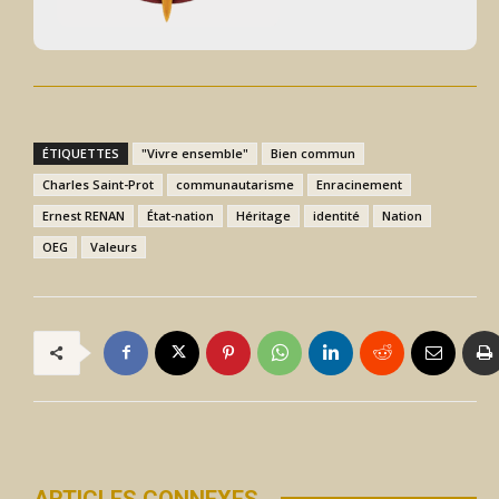
ÉTIQUETTES
"Vivre ensemble"
Bien commun
Charles Saint-Prot
communautarisme
Enracinement
Ernest RENAN
État-nation
Héritage
identité
Nation
OEG
Valeurs
ARTICLES CONNEXES