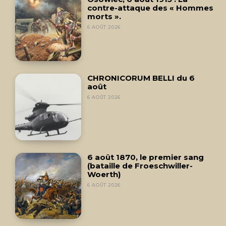
contre-attaque des « Hommes
morts ».
6 AOÛT 2026
CHRONICORUM BELLI du 6
août
6 AOÛT 2026
6 août 1870, le premier sang
(bataille de Froeschwiller-
Woerth)
6 AOÛT 2026