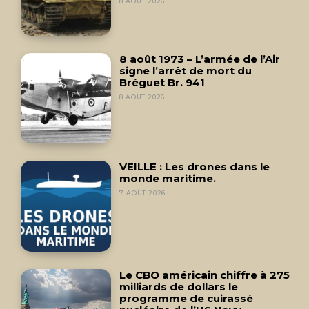
8 AOÛT 2026
8 août 1973 – L’armée de l’Air
signe l’arrêt de mort du
Bréguet Br. 941
8 AOÛT 2026
VEILLE : Les drones dans le
monde maritime.
7 AOÛT 2026
Le CBO américain chiffre à 275
milliards de dollars le
programme de cuirassé