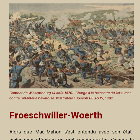
Combat de Wissembourg (4 août 1870). Charge à la baïnnette du 1er turcos
contre l’infanterie bavaroise. Illustrateur : Joseph BEUZON, 1892
.
Froeschwiller-Woerth
Alors que Mac-Mahon s’est entendu avec son état-
major pour effectuer un repli rapide sur les Vosges, la