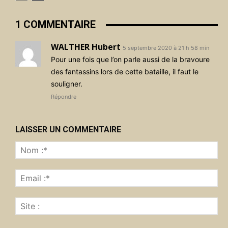
1 COMMENTAIRE
WALTHER Hubert
5 septembre 2020 à 21 h 58 min
Pour une fois que l’on parle aussi de la bravoure
des fantassins lors de cette bataille, il faut le
souligner.
Répondre
LAISSER UN COMMENTAIRE
No
:*
Ema
:*
Sit
: