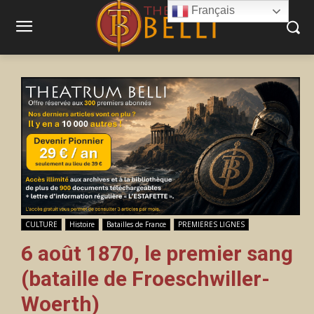
Français
CULTURE
Histoire
Batailles de France
PREMIERES LIGNES
6 août 1870, le premier sang
(bataille de Froeschwiller-
Woerth)