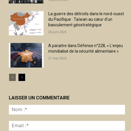
La guerre des détroits dans le nord-ouest
du Pacifique : Taïwan au cœur d’un
basculement géostratégique
26 juin 2026
A paraitre dans Défense n°228, « L’enjeu
mondialisé de la sécurité alimentaire »
21 mai 2026
LAISSER UN COMMENTAIRE
No
:*
Ema
:*