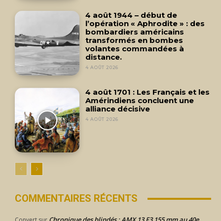
4 août 1944 – début de
l’opération « Aphrodite » : des
bombardiers américains
transformés en bombes
volantes commandées à
distance.
4 AOÛT 2026
4 août 1701 : Les Français et les
Amérindiens concluent une
alliance décisive
4 AOÛT 2026
COMMENTAIRES RÉCENTS
Chronique des blindés : AMX 13 F3 155 mm au 40e
Convert
sur