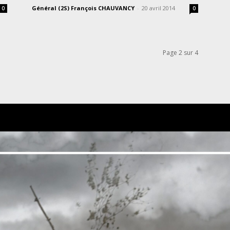
Général (2S) François CHAUVANCY
-
20 avril 2014
0
0
Page 2 sur 4