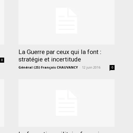
La Guerre par ceux qui la font :
stratégie et incertitude
0
Général (2S) François CHAUVANCY
-
12 juin 2016
0