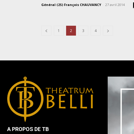
Général (2S) François CHAUVANCY
-
27 avril 2014
1
2
3
4
A PROPOS DE TB