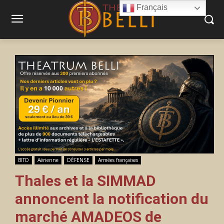
Français
BITD
Aérienne
DÉFENSE
Armées françaises
Thales et la SIMMAD
annoncent la notification du
marché AMADEOS de