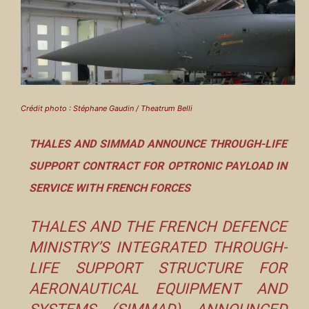
Crédit photo : Stéphane Gaudin / Theatrum Belli
THALES AND SIMMAD ANNOUNCE THROUGH-LIFE
SUPPORT CONTRACT FOR OPTRONIC PAYLOAD IN
SERVICE WITH FRENCH FORCES
THALES AND THE FRENCH DEFENCE
MINISTRY’S INTEGRATED THROUGH-
LIFE SUPPORT STRUCTURE FOR
AERONAUTICAL EQUIPMENT AND