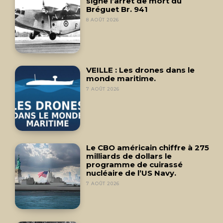
signe l’arrêt de mort du
Bréguet Br. 941
8 AOÛT 2026
VEILLE : Les drones dans le
monde maritime.
7 AOÛT 2026
Le CBO américain chiffre à 275
milliards de dollars le
programme de cuirassé
nucléaire de l’US Navy.
7 AOÛT 2026