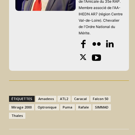
de l'Amicale du 35e RAP.
Membre associé de l'AA-
IHEDN AR7 (région Centre
Val-de-Loire). Chevalier
de l'Ordre National du
Mérite.
ÉTIQUETTES
Amadeos
ATL2
Caracal
Falcon 50
Mirage 2000
Optronique
Puma
Rafale
SIMMAD
Thales