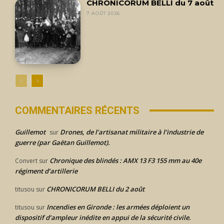
CHRONICORUM BELLI du 7 août
7 AOÛT 2026
COMMENTAIRES RÉCENTS
Guillemot
Drones, de l’artisanat militaire à l’industrie de
sur
guerre (par Gaëtan Guillemot).
Chronique des blindés : AMX 13 F3 155 mm au 40e
Convert
sur
régiment d’artillerie
CHRONICORUM BELLI du 2 août
titusou
sur
Incendies en Gironde : les armées déploient un
titusou
sur
dispositif d’ampleur inédite en appui de la sécurité civile.