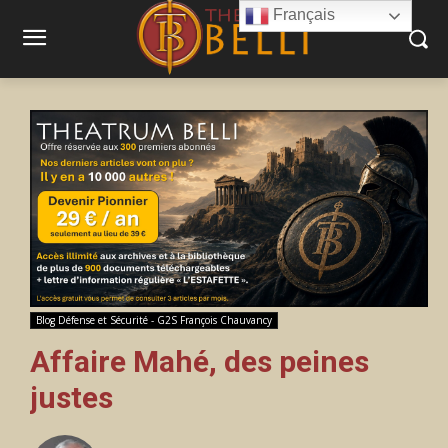
Français
Blog Défense et Sécurité - G2S François Chauvancy
Affaire Mahé, des peines
justes