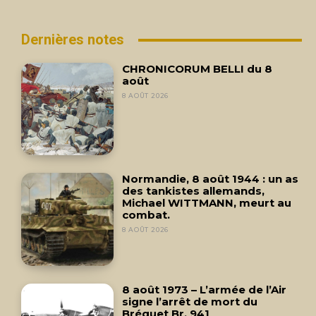
Dernières notes
CHRONICORUM BELLI du 8
août
8 AOÛT 2026
Normandie, 8 août 1944 : un as
des tankistes allemands,
Michael WITTMANN, meurt au
combat.
8 AOÛT 2026
8 août 1973 – L’armée de l’Air
signe l’arrêt de mort du
Bréguet Br. 941