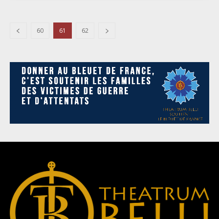
60
61
62