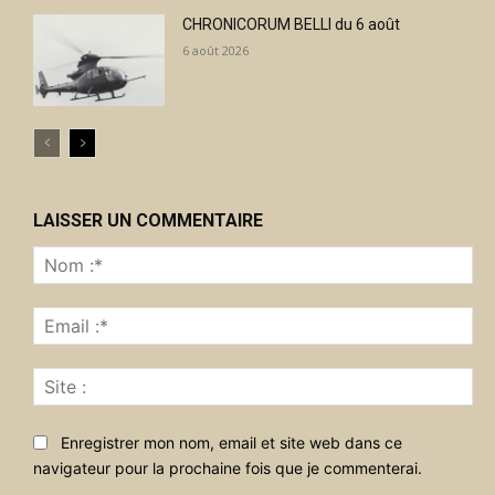
CHRONICORUM BELLI du 6 août
6 août 2026
LAISSER UN COMMENTAIRE
No
:*
Ema
:*
Sit
:
Enregistrer mon nom, email et site web dans ce
navigateur pour la prochaine fois que je commenterai.