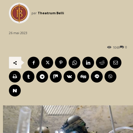
par
Theatrum Belli
26 mai 2023
0
1069