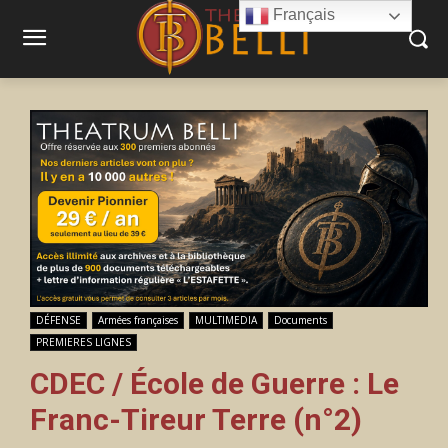
Français
DÉFENSE
Armées françaises
MULTIMEDIA
Documents
PREMIERES LIGNES
CDEC / École de Guerre : Le
Franc-Tireur Terre (n°2)