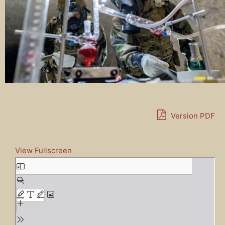
Version PDF
View Fullscreen
A
l
l
e
r