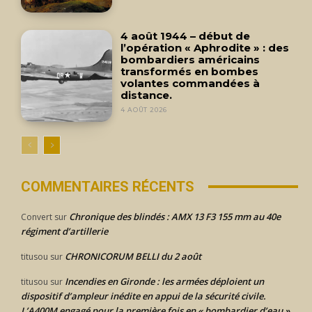
4 août 1944 – début de
l’opération « Aphrodite » : des
bombardiers américains
transformés en bombes
volantes commandées à
distance.
4 AOÛT 2026
COMMENTAIRES RÉCENTS
Chronique des blindés : AMX 13 F3 155 mm au 40e
Convert
sur
régiment d’artillerie
CHRONICORUM BELLI du 2 août
titusou
sur
Incendies en Gironde : les armées déploient un
titusou
sur
dispositif d’ampleur inédite en appui de la sécurité civile.
L’A400M engagé pour la première fois en « bombardier d’eau ».