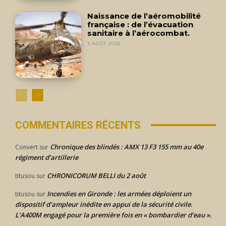
Naissance de l’aéromobilité
française : de l’évacuation
sanitaire à l’aérocombat.
3 AOÛT 2026
COMMENTAIRES RÉCENTS
Chronique des blindés : AMX 13 F3 155 mm au 40e
Convert
sur
régiment d’artillerie
CHRONICORUM BELLI du 2 août
titusou
sur
Incendies en Gironde : les armées déploient un
titusou
sur
dispositif d’ampleur inédite en appui de la sécurité civile.
L’A400M engagé pour la première fois en « bombardier d’eau ».