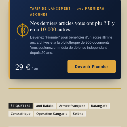
TARIF DE LANCEMENT — 300 PREMIERS
ABONNÉS
Nos derniers articles vous ont plu ? Il y
en a
10 000
autres.
Devenez "Pionnier" pour bénéficier d'un accès illimité
aux archives et à la bibliothèque de 900 documents.
Vous soutenez un média de défense indépendant
depuis 20 ans.
29 €
Devenir Pionnier
/ an
ÉTIQUETTES
anti-Balaka
Armée française
Batangafo
Centrafrique
Opération Sangaris
Séléka