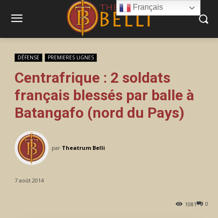
Français
DÉFENSE
PREMIERES LIGNES
Centrafrique : 2 soldats
français blessés par balle à
Batangafo (nord du Pays)
par
Theatrum Belli
7 août 2014
0
1081