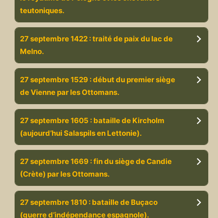
teutoniques.
27 septembre 1422 : traité de paix du lac de
Melno.
27 septembre 1529 : début du premier siège
de Vienne par les Ottomans.
27 septembre 1605 : bataille de Kircholm
(aujourd’hui Salaspils en Lettonie).
27 septembre 1669 : fin du siège de Candie
(Crète) par les Ottomans.
27 septembre 1810 : bataille de Buçaco
(guerre d’indépendance espagnole).