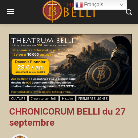
Français
CULTURE
Chronicorum Belli
Histoire
PREMIERES LIGNES
CHRONICORUM BELLI du 27
septembre