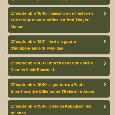
27 septembre 1840 : naissance de l’historien
et stratège naval américain Alfred Thayer
Mahan.
27 septembre 1821 : fin de la guerre
d’indépendance du Mexique.
27 septembre 1897 : mort à 81 ans du général
Charles Denis Bourbaki.
27 septembre 1940 : signature du Pacte
tripartite entre l’Allemagne, l’Italie et le Japon.
27 septembre 1996 : prise de Kaboul par les
talibans.