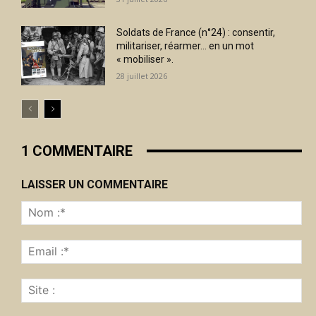
Soldats de France (n°24) : consentir,
militariser, réarmer… en un mot
« mobiliser ».
28 juillet 2026
1 COMMENTAIRE
LAISSER UN COMMENTAIRE
No
:*
Ema
:*
Sit
: