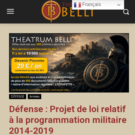
Français
DÉFENSE
Armées
Défense : Projet de loi relatif
à la programmation militaire
2014-2019