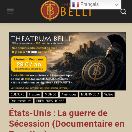
Français
CULTURE
Histoire
MONDE
Amériques
MULTIMEDIA
Vidéos
Documentaires
PREMIERES LIGNES
États-Unis : La guerre de
Sécession (Documentaire en