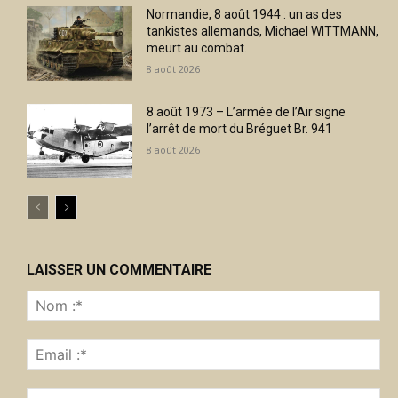
Normandie, 8 août 1944 : un as des
tankistes allemands, Michael WITTMANN,
meurt au combat.
8 août 2026
8 août 1973 – L’armée de l’Air signe
l’arrêt de mort du Bréguet Br. 941
8 août 2026
LAISSER UN COMMENTAIRE
No
:*
Ema
:*
Sit