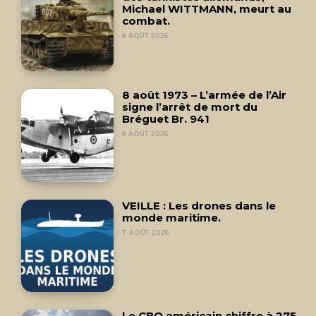
Michael WITTMANN, meurt au
combat.
8 AOÛT 2026
8 août 1973 – L’armée de l’Air
signe l’arrêt de mort du
Bréguet Br. 941
8 AOÛT 2026
VEILLE : Les drones dans le
monde maritime.
7 AOÛT 2026
Le CBO américain chiffre à 275