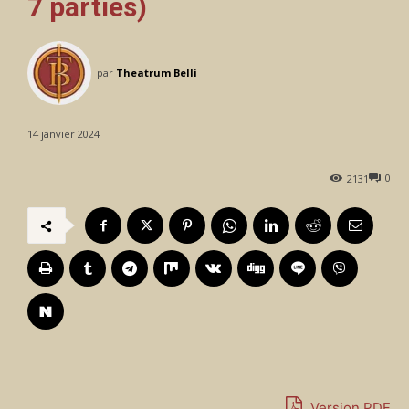
7 parties)
par
Theatrum Belli
14 janvier 2024
0
2131
Version PDF