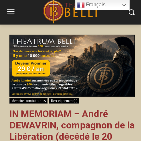
Français
Mémoires combattantes
Renseignement(s)
IN MEMORIAM – André
DEWAVRIN, compagnon de la
Libération (décédé le 20