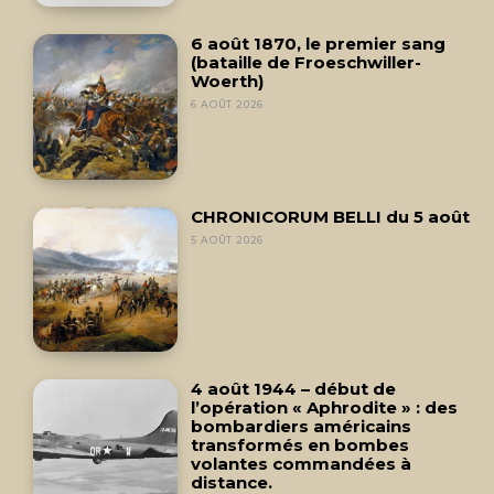
6 août 1870, le premier sang
(bataille de Froeschwiller-
Woerth)
6 AOÛT 2026
CHRONICORUM BELLI du 5 août
5 AOÛT 2026
4 août 1944 – début de
l’opération « Aphrodite » : des
bombardiers américains
transformés en bombes
volantes commandées à
distance.